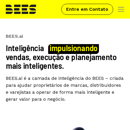
Entre em Contato
Tog
navi
Skip
to
BEES.ai
main
Inteligência
impulsionando
content
vendas, execução e planejamento
mais inteligentes.
BEES.ai é a camada de inteligência do BEES – criada
para ajudar proprietários de marcas, distribuidores
e varejistas a operar de forma mais inteligente e
gerar valor para o negócio.