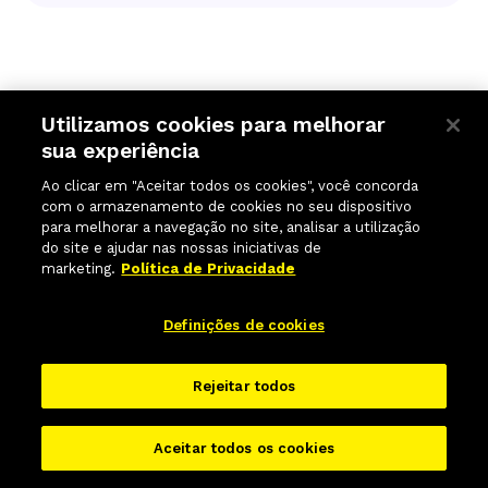
Atribuição
Utilizamos cookies para melhorar
sua experiência
Os Termos e Condições e quaisquer direitos e
Ao clicar em "Aceitar todos os cookies", você concorda
licenças aqui concedidos não podem ser
com o armazenamento de cookies no seu dispositivo
para melhorar a navegação no site, analisar a utilização
transferidos ou cedidos por você, mas podem ser
do site e ajudar nas nossas iniciativas de
transferidos pela ABI sem restrições.
marketing.
Política de Privacidade
Definições de cookies
Rejeitar todos
Aviso
Aceitar todos os cookies