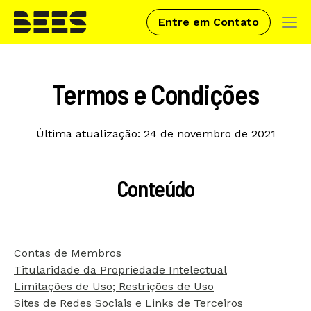
Entre em Contato
Tog
navi
Skip
to
Termos e Condições
main
content
Última atualização: 24 de novembro de 2021
Conteúdo
Contas de Membros
Titularidade da Propriedade Intelectual
Limitações de Uso; Restrições de Uso
Sites de Redes Sociais e Links de Terceiros