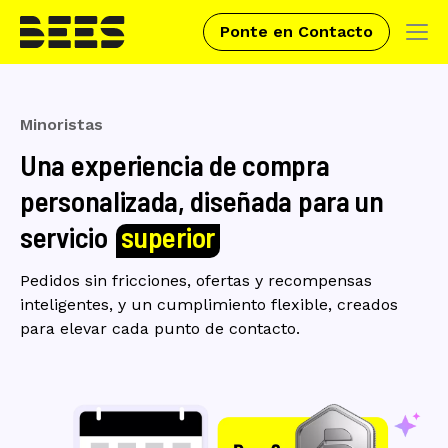
Ponte en Contacto
Tog
navi
Skip
to
Minoristas
main
Una experiencia de compra
content
personalizada, diseñada para un
servicio
superior
Pedidos sin fricciones, ofertas y recompensas
inteligentes, y un cumplimiento flexible, creados
para elevar cada punto de contacto.